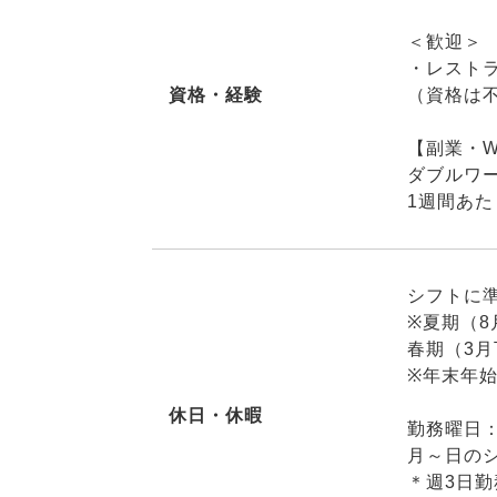
＜歓迎＞
・レスト
資格・経験
（資格は
【副業・W
ダブルワ
1週間あ
シフトに
※夏期（8
春期（3
※年末年
休日・休暇
勤務曜日
月～日の
＊週3日勤