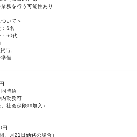
掃業務を行う可能性あり
について＞
：6名
：60代
由
ン貸与、
で準備
0円
も同時給
除内勤務可
険、社会保険非加入）
】
00円
間、月21日勤務の場合）