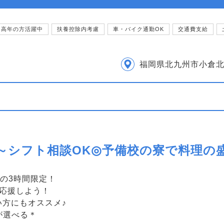
中高年の方活躍中
扶養控除内考慮
車・バイク通勤OK
交通費支給
福岡県北九州市小倉
日～シフト相談OK◎予備校の寮で料理の
での3時間限定！
を応援しよう！
い方にもオススメ♪
が選べる＊