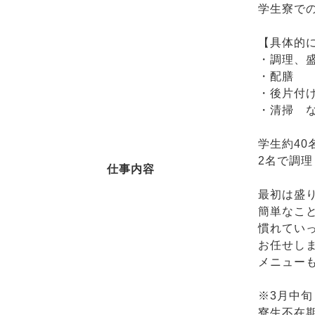
学生寮で
【具体的
・調理、
・配膳
・後片付
・清掃 
学生約40
2名で調
仕事内容
最初は盛
簡単なこ
慣れてい
お任せし
メニュー
※3月中旬
寮生不在