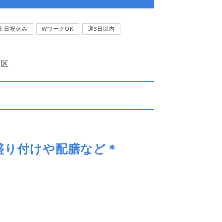
土日祝休み
WワークOK
週3日以内
北区
盛り付けや配膳など＊