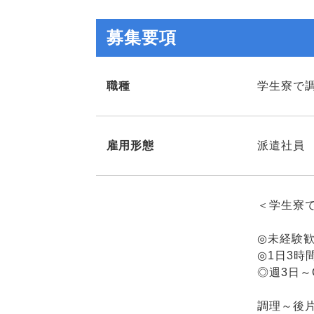
募集要項
職種
学生寮で
雇用形態
派遣社員
＜学生寮
◎未経験
◎1日3時
◎週3日～
調理～後