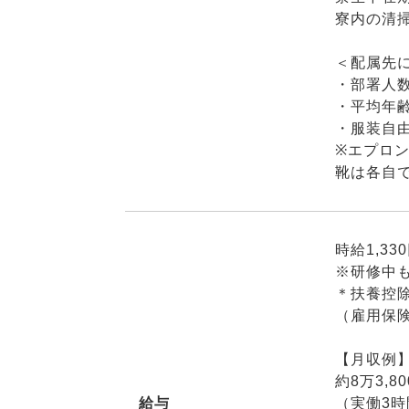
寮内の清
＜配属先
・部署人数
・平均年齢
・服装自
※エプロ
靴は各自
時給1,33
※研修中
＊扶養控
（雇用保
【月収例
約8万3,8
給与
（実働3時