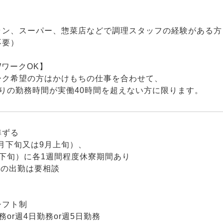
ラン、スーパー、惣菜店などで調理スタッフの経験がある方
不要）
ワークOK】
ーク希望の方はかけもちの仕事を合わせて、
たりの勤務時間が実働40時間を超えない方に限ります。
準ずる
月下旬又は9月上旬）、
月下旬）に各1週間程度休寮期間あり
始の出勤は要相談
：
シフト制
務or週4日勤務or週5日勤務