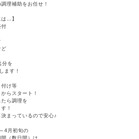
の調理補助をお任せ！
には…】
盛付
け
など
名分を
理します！
り付け等
とからスタート！
ったら調理を
ます！
も決まっているので安心♪
～4月初旬の
期間（数日間）は