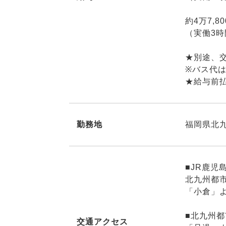
約4万7,8
（実働3時
★別途、
※バス代
★給与前
勤務地
福岡県北
■JR鹿児
北九州都
「小倉」よ
■北九州
交通アクセス