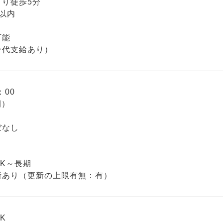
より徒歩5分
以内
可能
ン代支給あり）
：00
間）
ぼなし
：
K～長期
新あり（更新の上限有無：有）
K