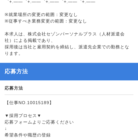
゜+.――゜+.――゜+.――゜+.――゜+.――
※就業場所の変更の範囲：変更なし
※従事すべき業務変更の範囲：変更なし
本求人は、株式会社セゾンパーソナルプラス（人材派遣会
社）による掲載であり、
採用後は当社と雇用契約を締結し、派遣先企業での勤務とな
ります。
応募方法
応募方法
【仕事NO.10015189】
▼採用プロセス▼
応募フォームよりご応募ください
↓
希望条件や職歴の登録