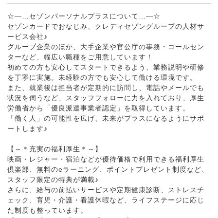
☆―…セゾンパーソナルプラスについて…―☆
セゾンカードでおなじみ、クレディセゾングループの人材サ
ービス会社♪
グループ企業のほか、大手企業や官公庁の事務・コールセン
ターなど、幅広い職種をご用意しています！
初めての方も安心してスタートできるよう、業務説明や研修
を丁寧に実施。未経験の方でも安心して働ける環境です。
また、就業後は担当者が定期的に訪問し、電話やメールでも
状況を伺うなど、スタッフフォローに力を入れており、厚生
労働省から「優良派遣事業者認定」を取得しています。
「働く人」の可能性を広げ、未来がプラスになるようにサポ
ートします♪
【～＊充実の福利厚生＊～】
映画・レジャー・宿泊などが優待価格で利用できる福利厚生
倶楽部、無料のeラーニング、ポイントプレゼント制度など、
スタッフ限定の特典が満載♪
さらに、給与の前払いサービスや定期健康診断、ストレスチ
ェック、育児・介護・看護休暇など、ライフステージに応じ
た制度も整っています。