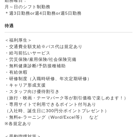
勤務曜日：
月～日のシフト制勤務
＊週3日勤務or週4日勤務or週5日勤務
待遇
＜福利厚生＞
・交通費全額支給※バス代は規定あり
・給与前払いサービス
・労災保険/雇用保険/社会保険完備
・無料健康診断/予防接種補助
・有給休暇
・研修制度（入職時研修、年次定期研修）
・キャリア形成支援
・スタッフ向け優待割引き
（旅行・映画・テーマパーク等が割引価格で楽しめます！）
・専用サイトで利用できるポイント付与あり
（入社時、誕生日に300円分ポイントプレゼント）
・無料e-ラーニング（Word/Excel等） など
※各規定あり
＜受動喫煙対策＞