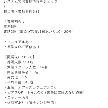
システムでお客様情報をチェック
↓
担当者へ書類を振分け
＊業務割合：
事務8割、
電話2割（取次ぎ程度/1日あたり10～20件）
＊マニュアルあり
＊座学＆OJT研修あり
【配属先について】
・部署人数：51名
・派遣スタッフ人数：14名
・同業務従事者：5名
・男女比：5:5
・平均年齢：45歳
・服装：オフィスカジュアルOK
・ピアスOK、ネイルOK（業務に支障のない範囲）
・ロッカーあり
・休憩室あり（電子レンジ完備）