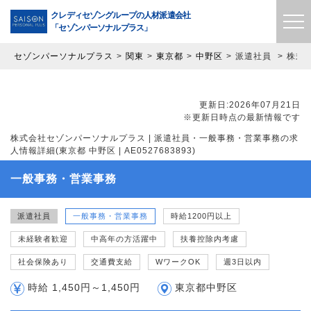
クレディセゾングループの
人材派遣会社
「セゾンパーソナルプラス」
セゾンパーソナルプラス
関東
東京都
中野区
派遣社員
株式会
更新日:2026年07月21日
※更新日時点の最新情報です
株式会社セゾンパーソナルプラス | 派遣社員・一般事務・営業事務の求
人情報詳細(東京都 中野区 | AE0527683893)
一般事務・営業事務
派遣社員
一般事務・営業事務
時給1200円以上
未経験者歓迎
中高年の方活躍中
扶養控除内考慮
社会保険あり
交通費支給
WワークOK
週3日以内
時給 1,450円～1,450円
東京都中野区