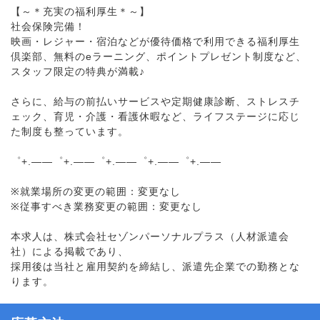
【～＊充実の福利厚生＊～】
社会保険完備！
映画・レジャー・宿泊などが優待価格で利用できる福利厚生
倶楽部、無料のeラーニング、ポイントプレゼント制度など、
スタッフ限定の特典が満載♪
さらに、給与の前払いサービスや定期健康診断、ストレスチ
ェック、育児・介護・看護休暇など、ライフステージに応じ
た制度も整っています。
゜+.――゜+.――゜+.――゜+.――゜+.――
※就業場所の変更の範囲：変更なし
※従事すべき業務変更の範囲：変更なし
本求人は、株式会社セゾンパーソナルプラス（人材派遣会
社）による掲載であり、
採用後は当社と雇用契約を締結し、派遣先企業での勤務とな
ります。