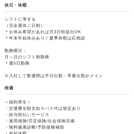
休日・休暇
シフトに準ずる
（完全週休二日制）
＊お休み希望があれば月3日程提出OK
＊年末年始休みあり／夏季休暇は応相談
勤務曜日：
月～日のシフト制勤務
＊週5日勤務
※入社して数週間は平日出勤・早番出勤がメイン
待遇
＜福利厚生＞
・交通費全額支給※バス代は規定あり
・給与前払いサービス
・雇用保険/労災保険/社会保険完備
・無料健康診断/予防接種補助
・有給休暇