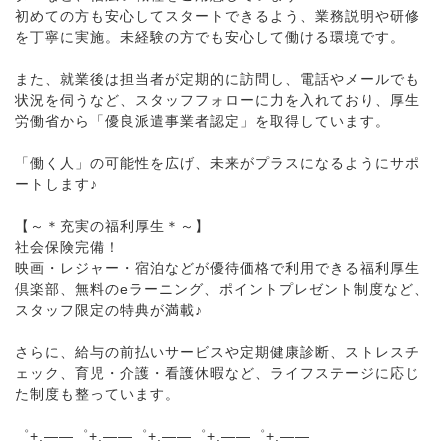
初めての方も安心してスタートできるよう、業務説明や研修
を丁寧に実施。未経験の方でも安心して働ける環境です。
また、就業後は担当者が定期的に訪問し、電話やメールでも
状況を伺うなど、スタッフフォローに力を入れており、厚生
労働省から「優良派遣事業者認定」を取得しています。
「働く人」の可能性を広げ、未来がプラスになるようにサポ
ートします♪
【～＊充実の福利厚生＊～】
社会保険完備！
映画・レジャー・宿泊などが優待価格で利用できる福利厚生
倶楽部、無料のeラーニング、ポイントプレゼント制度など、
スタッフ限定の特典が満載♪
さらに、給与の前払いサービスや定期健康診断、ストレスチ
ェック、育児・介護・看護休暇など、ライフステージに応じ
た制度も整っています。
゜+.――゜+.――゜+.――゜+.――゜+.――