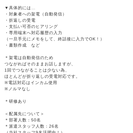
▼具体的には…
・対象者への架電（自動発信）
・折返しの受電
・支払い可否のヒアリング
・専用端末へ対応履歴の入力
（一旦手元にメモをして、終話後に入力でOK！）
・書類作成 など
＊架電は自動発信のため
つながればそのままお話しますが、
1回でつながることは少ない為、
ほとんどが折り返しの受電対応です。
※電話対応はインカム使用
※ノルマなし
＊研修あり
＜配属先について＞
＊部署人数：50名
＊派遣スタッフ人数：26名
（当社スタッフ9名活躍中！）