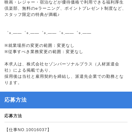
映画・レジャー・宿泊などが優待価格で利用できる福利厚生
倶楽部、無料のeラーニング、ポイントプレゼント制度など、
スタッフ限定の特典が満載♪
゜+.――゜+.――゜+.――゜+.――゜+.――
※就業場所の変更の範囲：変更なし
※従事すべき業務変更の範囲：変更なし
本求人は、株式会社セゾンパーソナルプラス（人材派遣会
社）による掲載であり、
採用後は当社と雇用契約を締結し、派遣先企業での勤務とな
ります。
応募方法
応募方法
【仕事NO.10016037】