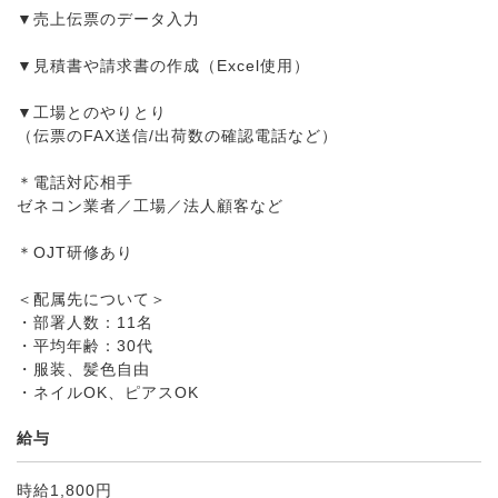
▼売上伝票のデータ入力
▼見積書や請求書の作成（Excel使用）
▼工場とのやりとり
（伝票のFAX送信/出荷数の確認電話など）
＊電話対応相手
ゼネコン業者／工場／法人顧客など
＊OJT研修あり
＜配属先について＞
・部署人数：11名
・平均年齢：30代
・服装、髪色自由
・ネイルOK、ピアスOK
給与
時給1,800円