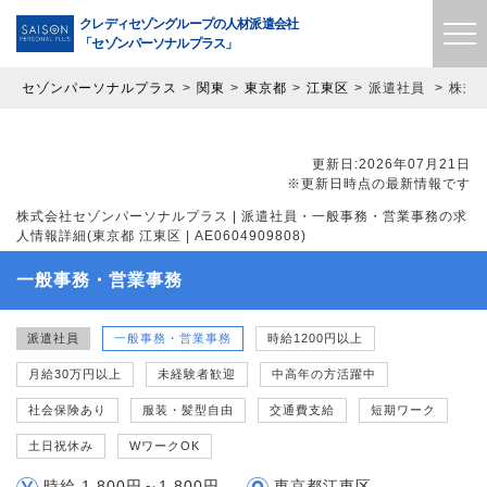
クレディセゾングループの
人材派遣会社
「セゾンパーソナルプラス」
セゾンパーソナルプラス
関東
東京都
江東区
派遣社員
株式会
更新日:2026年07月21日
※更新日時点の最新情報です
株式会社セゾンパーソナルプラス | 派遣社員・一般事務・営業事務の求
人情報詳細(東京都 江東区 | AE0604909808)
一般事務・営業事務
派遣社員
一般事務・営業事務
時給1200円以上
月給30万円以上
未経験者歓迎
中高年の方活躍中
社会保険あり
服装・髪型自由
交通費支給
短期ワーク
土日祝休み
WワークOK
時給 1,800円～1,800円
東京都江東区