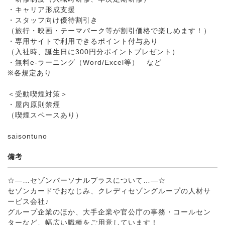
・キャリア形成支援
・スタッフ向け優待割引き
（旅行・映画・テーマパーク等が割引価格で楽しめます！）
・専用サイトで利用できるポイント付与あり
（入社時、誕生日に300円分ポイントプレゼント）
・無料e-ラーニング（Word/Excel等） など
※各規定あり
＜受動喫煙対策＞
・屋内原則禁煙
（喫煙スペースあり）
saisontuno
備考
☆―…セゾンパーソナルプラスについて…―☆
セゾンカードでおなじみ、クレディセゾングループの人材サ
ービス会社♪
グループ企業のほか、大手企業や官公庁の事務・コールセン
ターなど、幅広い職種をご用意しています！