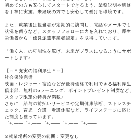
初めての方も安心してスタートできるよう、業務説明や研修
を丁寧に実施。未経験の方でも安心して働ける環境です。
また、就業後は担当者が定期的に訪問し、電話やメールでも
状況を伺うなど、スタッフフォローに力を入れており、厚生
労働省から「優良派遣事業者認定」を取得しています。
「働く人」の可能性を広げ、未来がプラスになるようにサポ
ートします♪
【～＊充実の福利厚生＊～】
社会保険完備！
映画・レジャー・宿泊などが優待価格で利用できる福利厚生
倶楽部、無料のeラーニング、ポイントプレゼント制度など、
スタッフ限定の特典が満載♪
さらに、給与の前払いサービスや定期健康診断、ストレスチ
ェック、育児・介護・看護休暇など、ライフステージに応じ
た制度も整っています。
゜+.――゜+.――゜+.――゜+.――゜+.――
※就業場所の変更の範囲：変更なし