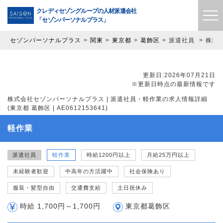
クレディセゾングループの
人材派遣会社
「セゾンパーソナルプラス」
セゾンパーソナルプラス
関東
東京都
葛飾区
派遣社員
株式会
更新日:2026年07月21日
※更新日時点の最新情報です
株式会社セゾンパーソナルプラス | 派遣社員・軽作業の求人情報詳細
(東京都 葛飾区 | AE0612153641)
軽作業
派遣社員
軽作業
時給1200円以上
月給25万円以上
未経験者歓迎
中高年の方活躍中
社会保険あり
服装・髪型自由
交通費支給
土日祝休み
時給 1,700円～1,700円
東京都葛飾区