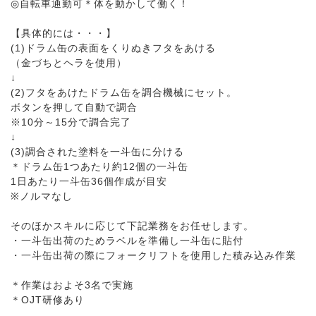
◎自転車通勤可＊体を動かして働く！
【具体的には・・・】
(1)ドラム缶の表面をくりぬきフタをあける
（金づちとヘラを使用）
↓
(2)フタをあけたドラム缶を調合機械にセット。
ボタンを押して自動で調合
※10分～15分で調合完了
↓
(3)調合された塗料を一斗缶に分ける
＊ドラム缶1つあたり約12個の一斗缶
1日あたり一斗缶36個作成が目安
※ノルマなし
そのほかスキルに応じて下記業務をお任せします。
・一斗缶出荷のためラベルを準備し一斗缶に貼付
・一斗缶出荷の際にフォークリフトを使用した積み込み作業
＊作業はおよそ3名で実施
＊OJT研修あり