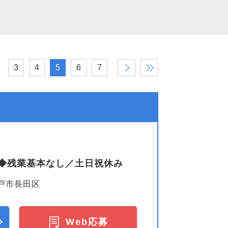
3
4
5
6
7
›
»
◆残業基本なし／土日祝休み
戸市長田区
Web応募