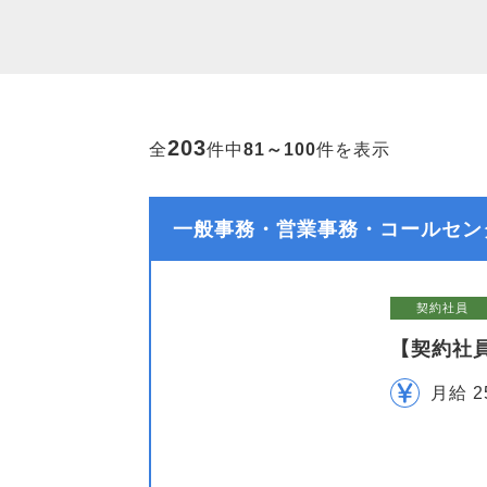
203
全
件中
81～100
件を表示
一般事務・営業事務・コールセン
契約社員
【契約社
月給 2