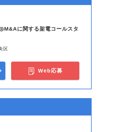
K◎M&Aに関する架電コールスタ
央区
Web応募