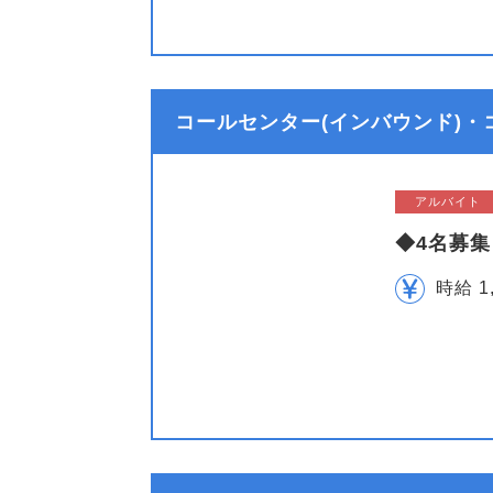
コールセンター(インバウンド)・
アルバイト
◆4名募
時給 1