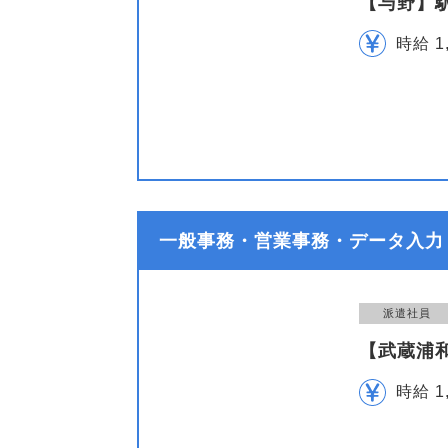
【与野】駅
時給 1
一般事務・営業事務・データ入力
派遣社員
【武蔵浦
時給 1