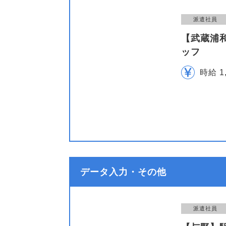
派遣社員
【武蔵浦
ッフ
時給 1
データ入力・その他
派遣社員