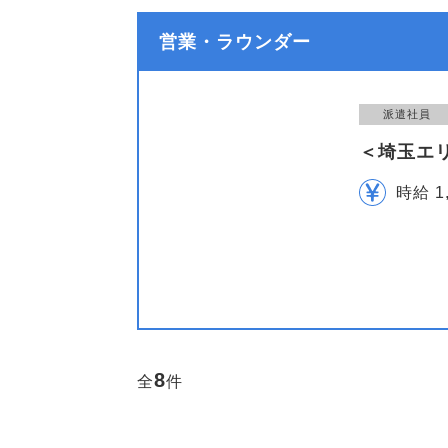
営業・ラウンダー
派遣社員
＜埼玉エリ
時給 1
8
全
件