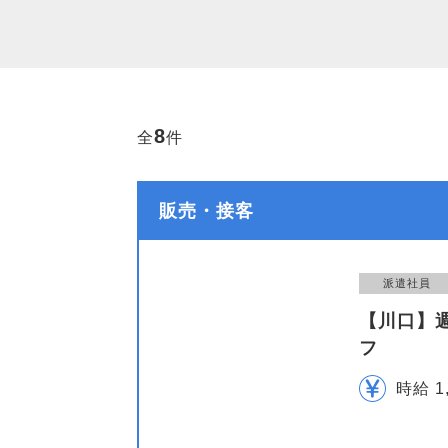
8
全
件
販売・接客
派遣社員
【川口】
フ
時給 1