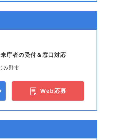
♪来庁者の受付＆窓口対応
じみ野市
Web応募