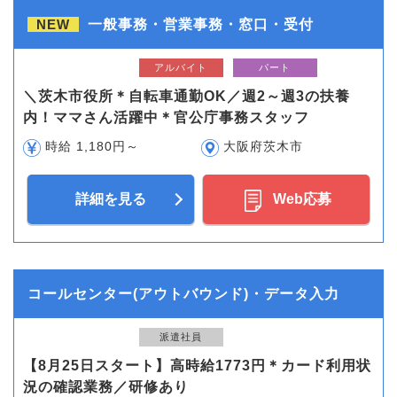
NEW
一般事務・営業事務・窓口・受付
アルバイト
パート
＼茨木市役所＊自転車通勤OK／週2～週3の扶養
内！ママさん活躍中＊官公庁事務スタッフ
時給 1,180円～
大阪府茨木市
詳細を見る
Web応募
コールセンター(アウトバウンド)・データ入力
派遣社員
【8月25日スタート】高時給1773円＊カード利用状
況の確認業務／研修あり