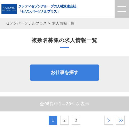
クレディセゾングループの
人材派遣会社
「セゾンパーソナルプラス」
セゾンパーソナルプラス
求人情報一覧
複数名募集の求人情報一覧
お仕事を探す
全
98
件中
1～20
件を表示
1
2
3
›
»