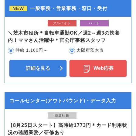
NEW
一般事務・営業事務・窓口・受付
アルバイト
パート
＼茨木市役所＊自転車通勤OK／週2～週3の扶養
内！ママさん活躍中＊官公庁事務スタッフ
時給 1,180円～
大阪府茨木市
詳細を見る
Web応募
コールセンター(アウトバウンド)・データ入力
派遣社員
【8月25日スタート】高時給1773円＊カード利用状
況の確認業務／研修あり