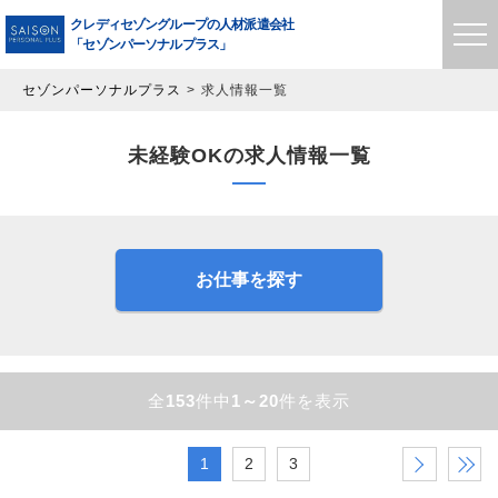
クレディセゾングループの
人材派遣会社
「セゾンパーソナルプラス」
セゾンパーソナルプラス
求人情報一覧
未経験OKの求人情報一覧
お仕事を探す
全
153
件中
1～20
件を表示
1
2
3
›
»