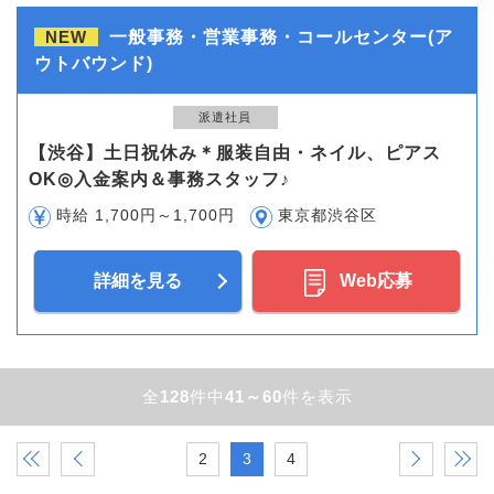
NEW
一般事務・営業事務・コールセンター(ア
ウトバウンド)
派遣社員
【渋谷】土日祝休み＊服装自由・ネイル、ピアス
OK◎入金案内＆事務スタッフ♪
時給 1,700円～1,700円
東京都渋谷区
詳細を見る
Web応募
全
128
件中
41～60
件を表示
«
‹
2
3
4
›
»