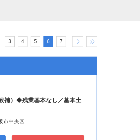
3
4
5
6
7
›
»
候補）◆残業基本なし／基本土
阪市中央区