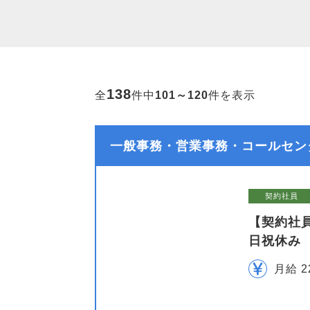
138
全
件中
101～120
件を表示
一般事務・営業事務・コールセンタ
契約社員
【契約社
日祝休み
月給 2