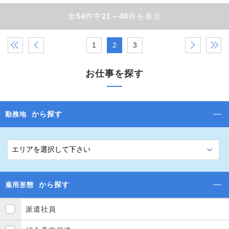
全
54
件中
21～40
件を表示
«
‹
1
2
3
›
»
お仕事を探す
から探す
勤務地
から探す
雇用形態
派遣社員