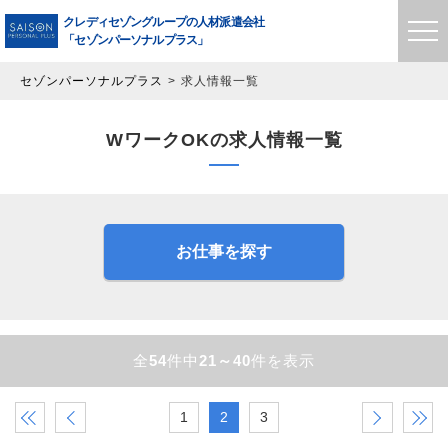
クレディセゾングループの
人材派遣会社
「セゾンパーソナルプラス」
セゾンパーソナルプラス
求人情報一覧
WワークOKの求人情報一覧
お仕事を探す
全
54
件中
21～40
件を表示
«
‹
1
2
3
›
»