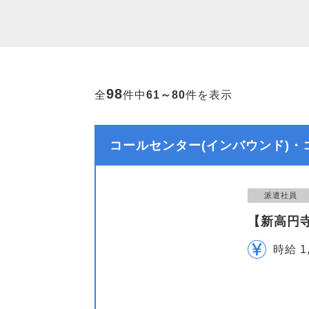
98
全
件中
61～80
件を表示
コールセンター(インバウンド)・
派遣社員
【新高円
時給 1